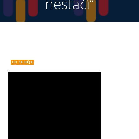
nestačí“
CO SE DĚJE