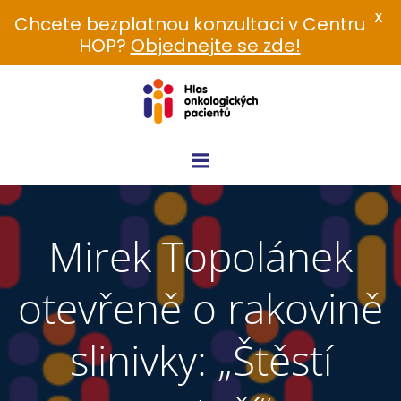
X
Chcete bezplatnou konzultaci v Centru
HOP?
Objednejte se zde!
Skip
to
content
Mirek Topolánek
otevřeně o rakovině
slinivky: „Štěstí