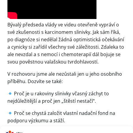
Bývalý předseda vlády ve videu otevřeně vypráví o
své zkušenosti s karcinomem slinivky. Jak sám říká,
po diagnóze si nedělal žádná optimistická očekávání
a cynicky si zařídil všechny své záležitosti. Zdaleka to
ale nevzdal a s nemocí i chemoterapií dál bojuje se
svou pověstnou valašskou tvrdohlavostí.
V rozhovoru jsme ale nezůstali jen u jeho osobního
příběhu. Dozvíte se také:
Proč je u rakoviny slinivky včasný záchyt to
nejdůležitější a proč jen „štěstí nestačí“.
Proč se chystá založit vlastní nadační fond na
podporu výzkumu a stáží.
Jak se z pohledu bývalého premiéra dívá na